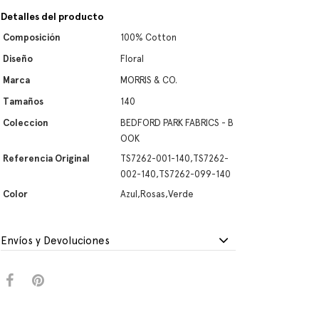
Detalles del producto
Composición
100% Cotton
Diseño
Floral
Marca
MORRIS & CO.
Tamaños
140
Coleccion
BEDFORD PARK FABRICS - B
OOK
Referencia Original
TS7262-001-140,TS7262-
002-140,TS7262-099-140
Color
Azul,Rosas,Verde
Envíos y Devoluciones