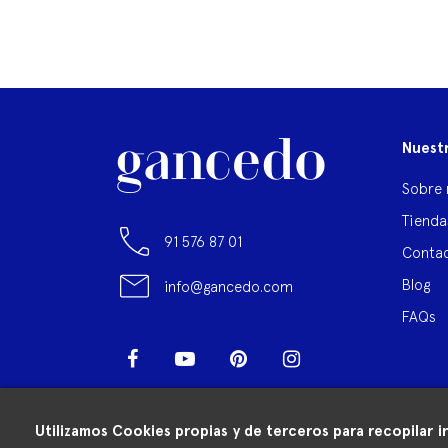
Nuest
Sobre 
Tienda
91 576 87 01
Contac
Blog
info@gancedo.com
FAQs
Facebook
YouTube
Pinterest
Instagram
LinkedIn
Utilizamos Cookies propias y de terceros para recopilar i