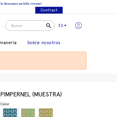
¡Os deseamos un feliz verano!
Contract
search
ES
manería
Sobre nosotros
PIMPERNEL (MUESTRA)
Color