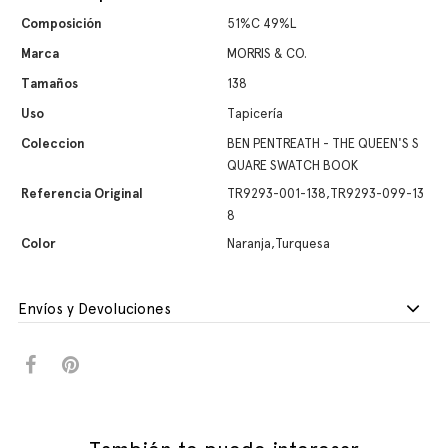
Composición
51%C 49%L
Marca
MORRIS & CO.
Tamaños
138
Uso
Tapicería
Coleccion
BEN PENTREATH - THE QUEEN'S S
QUARE SWATCH BOOK
Referencia Original
TR9293-001-138,TR9293-099-13
8
Color
Naranja,Turquesa
Envíos y Devoluciones