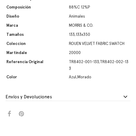
Composición
88%C 12%P
Diseño
Animales
Marca
MORRIS & CO.
Tamaños
133,133x350
Coleccion
ROUEN VELVET FABRIC SWATCH
Martindale
20000
Referencia Original
TR8402-001-133,TR8402-002-13
3
Color
Azul,Morado
Envíos y Devoluciones