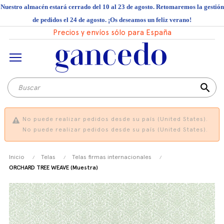
Nuestro almacén estará cerrado del 10 al 23 de agosto. Retomaremos la gestión
de pedidos el 24 de agosto. ¡Os deseamos un feliz verano!
Precios y envíos sólo para España
search
No puede realizar pedidos desde su país (United States).
No puede realizar pedidos desde su país (United States).
Inicio
Telas
Telas firmas internacionales
ORCHARD TREE WEAVE (Muestra)