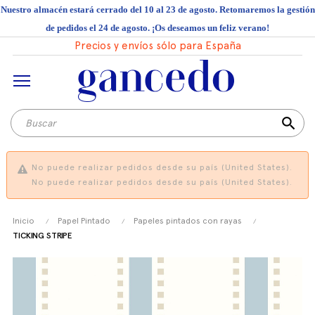
Nuestro almacén estará cerrado del 10 al 23 de agosto. Retomaremos la gestión
de pedidos el 24 de agosto. ¡Os deseamos un feliz verano!
Precios y envíos sólo para España
search
No puede realizar pedidos desde su país (United States).
No puede realizar pedidos desde su país (United States).
Inicio
Papel Pintado
Papeles pintados con rayas
TICKING STRIPE