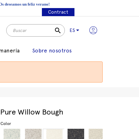
¡Os deseamos un feliz verano!
Contract
search
ES
manería
Sobre nosotros
Pure Willow Bough
Color