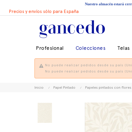
Nuestro almacén estará cerra
Precios y envíos sólo para España
Profesional
Colecciones
Telas
No puede realizar pedidos desde su país (Uni
No puede realizar pedidos desde su país (Uni
Inicio
Papel Pintado
Papeles pintados con flores