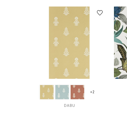
+2
DABU