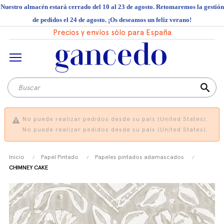
Nuestro almacén estará cerrado del 10 al 23 de agosto. Retomaremos la gestión
de pedidos el 24 de agosto. ¡Os deseamos un feliz verano!
Precios y envíos sólo para España
search
No puede realizar pedidos desde su país (United States).
No puede realizar pedidos desde su país (United States).
Inicio
Papel Pintado
Papeles pintados adamascados
CHIMNEY CAKE