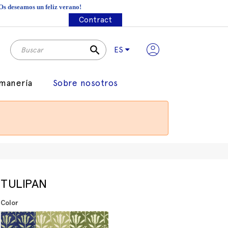
¡Os deseamos un feliz verano!
Contract
search
ES
manería
Sobre nosotros
TULIPAN
Color