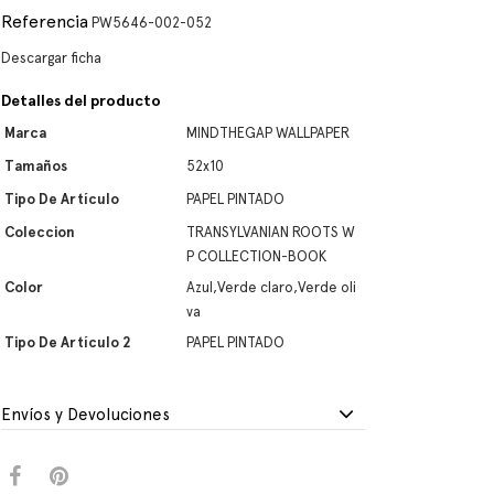
Referencia
PW5646-002-052
Descargar ficha
Detalles del producto
Marca
MINDTHEGAP WALLPAPER
Tamaños
52x10
Tipo De Artículo
PAPEL PINTADO
Coleccion
TRANSYLVANIAN ROOTS W
P COLLECTION-BOOK
Color
Azul,Verde claro,Verde oli
va
Tipo De Artículo 2
PAPEL PINTADO
Envíos y Devoluciones