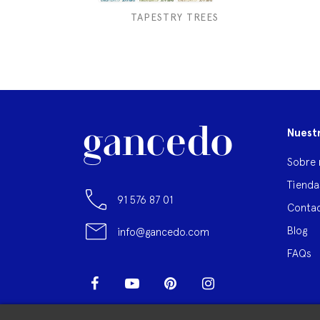
TAPESTRY TREES
Nuest
Sobre 
Tienda
91 576 87 01
Contac
Blog
info@gancedo.com
FAQs
Facebook
YouTube
Pinterest
Instagram
LinkedIn