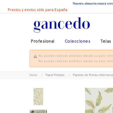
Nuestro almacén estará cerra
Precios y envíos sólo para España
Profesional
Colecciones
Telas
No puede realizar pedidos desde su país (Uni
No puede realizar pedidos desde su país (Uni
Inicio
Papel Pintado
Papeles de firmas internaci