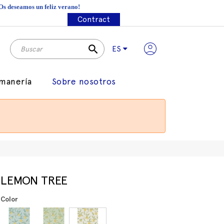
¡Os deseamos un feliz verano!
Contract
search
ES
manería
Sobre nosotros
LEMON TREE
Color