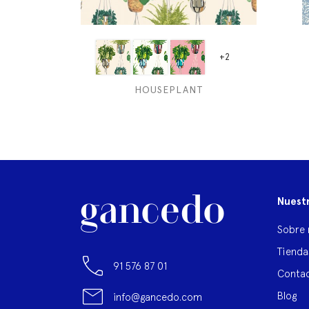
+2
HOUSEPLANT
Nuest
Sobre 
Tienda
91 576 87 01
Contac
Blog
info@gancedo.com