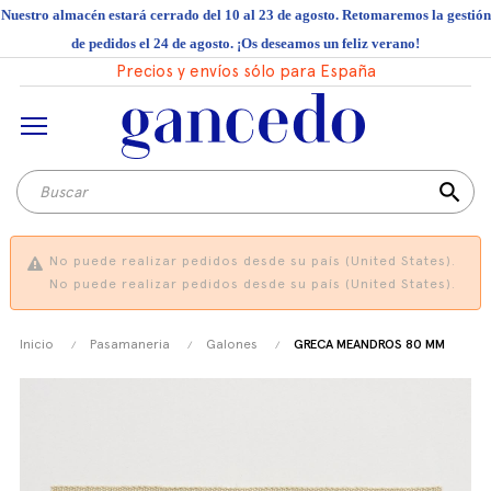
Nuestro almacén estará cerrado del 10 al 23 de agosto. Retomaremos la gestión
de pedidos el 24 de agosto. ¡Os deseamos un feliz verano!
Precios y envíos sólo para España
search
No puede realizar pedidos desde su país (United States).
No puede realizar pedidos desde su país (United States).
Inicio
Pasamaneria
Galones
GRECA MEANDROS 80 MM