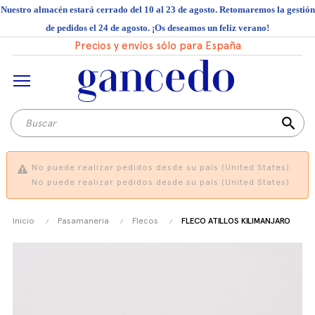
Nuestro almacén estará cerrado del 10 al 23 de agosto. Retomaremos la gestión
de pedidos el 24 de agosto. ¡Os deseamos un feliz verano!
Precios y envíos sólo para España
search
No puede realizar pedidos desde su país (United States).
No puede realizar pedidos desde su país (United States).
Inicio
Pasamaneria
Flecos
FLECO ATILLOS KILIMANJARO