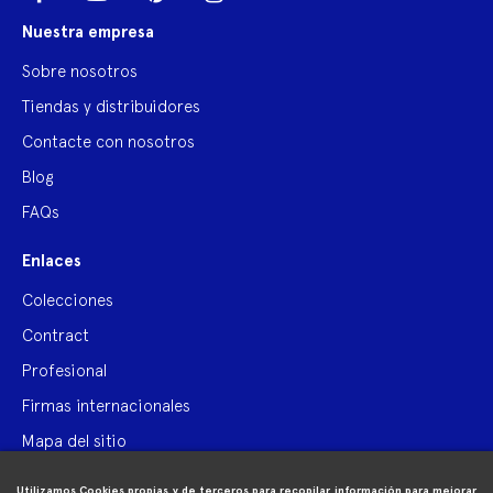
Nuestra empresa
Sobre nosotros
Tiendas y distribuidores
Contacte con nosotros
Blog
FAQs
Enlaces
Colecciones
Contract
Profesional
Firmas internacionales
Mapa del sitio

Información de compra
Utilizamos Cookies propias y de terceros para recopilar información para mejorar