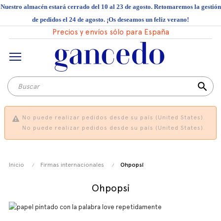
Nuestro almacén estará cerrado del 10 al 23 de agosto. Retomaremos la gestión
de pedidos el 24 de agosto. ¡Os deseamos un feliz verano!
Precios y envíos sólo para España
search
No puede realizar pedidos desde su país (United States).
No puede realizar pedidos desde su país (United States).
Inicio
Firmas internacionales
Ohpopsi
Ohpopsi