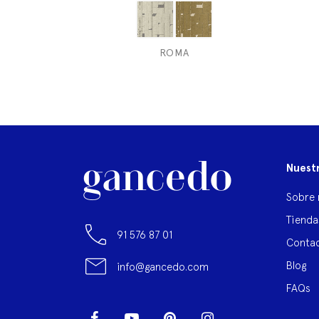
ROMA
Nuest
Sobre 
Tienda
91 576 87 01
Contac
Blog
info@gancedo.com
FAQs
Facebook
YouTube
Pinterest
Instagram