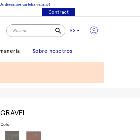
¡Os deseamos un feliz verano!
Contract
search
ES
manería
Sobre nosotros
GRAVEL
Color