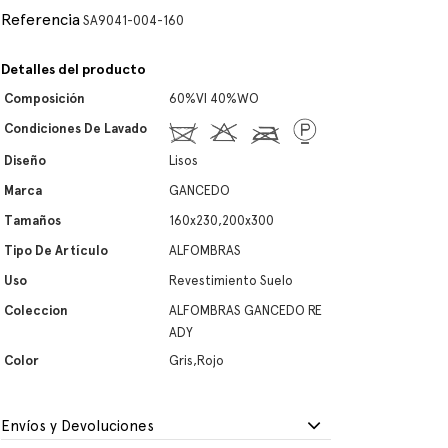
Referencia
SA9041-004-160
Detalles del producto
Composición
60%VI 40%WO
Condiciones De Lavado
Diseño
Lisos
Marca
GANCEDO
Tamaños
160x230,200x300
Tipo De Artículo
ALFOMBRAS
Uso
Revestimiento Suelo
Coleccion
ALFOMBRAS GANCEDO RE
ADY
Color
Gris,Rojo
Envíos y Devoluciones