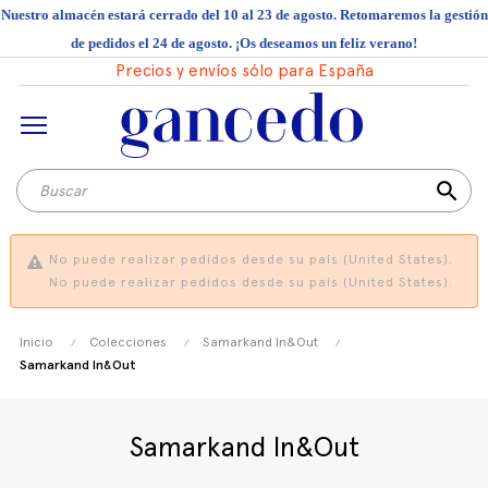
Nuestro almacén estará cerrado del 10 al 23 de agosto. Retomaremos la gestión
de pedidos el 24 de agosto. ¡Os deseamos un feliz verano!
Precios y envíos sólo para España
search
No puede realizar pedidos desde su país (United States).
No puede realizar pedidos desde su país (United States).
Inicio
Colecciones
Samarkand In&Out
Samarkand In&Out
Samarkand In&Out