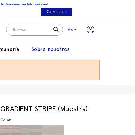
¡Os deseamos un feliz verano!
Contract
search
ES
manería
Sobre nosotros
GRADIENT STRIPE (Muestra)
Color