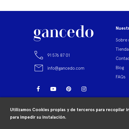
Nuest
Sobre 
Tienda
91 576 87 01
Contac
Blog
info@gancedo.com
FAQs
Facebook
YouTube
Pinterest
Instagram
LinkedIn
Utilizamos Cookies propias y de terceros para recopilar i
para impedir su instalación.